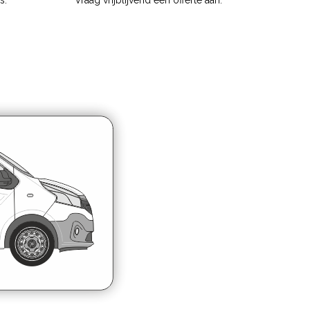
s.
Vraag vrijblijvend een offerte aan.