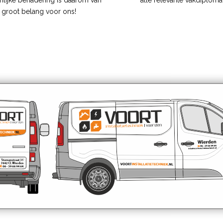
lijke benadering is daarom van
alle relevante vakdiploma’
groot belang voor ons!