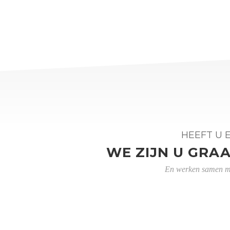
HEEFT U 
WE ZIJN U GRA
En werken samen me