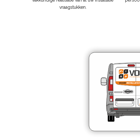
vakkundige realisatie van al uw installatie
persoon
vraagstukken.