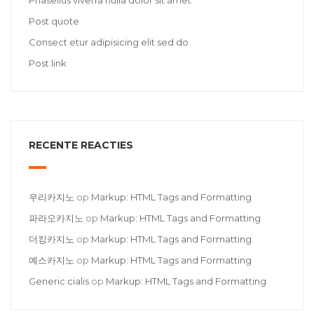
Phasellus viverra nulla dolor sit amet
Post quote
Consect etur adipisicing elit sed do
Post link
RECENTE REACTIES
우리카지노
op
Markup: HTML Tags and Formatting
파라오카지노
op
Markup: HTML Tags and Formatting
더킹카지노
op
Markup: HTML Tags and Formatting
예스카지노
op
Markup: HTML Tags and Formatting
Generic cialis
op
Markup: HTML Tags and Formatting